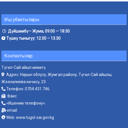
Иш убактылары
Дүйшөмбү— Жума, 09:00 — 18:30
Түшкү тыныгуу: 12.00 – 13.30
Контактылар:
Түгөл-Сай айыл өкмөтү
Адрес: Нарын облусу, Жумгал району, Түгөл-Сай айылы,
Жээналиева көчөсү, 23
Телефон:
0704 431 746
Факс:
«Ишеним телефону»:
email:
Web:
www.tugol-sai.gov.kg