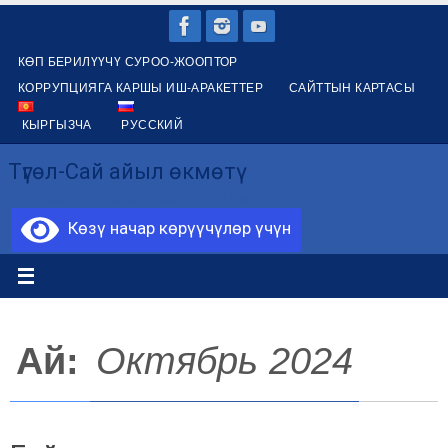
Skip
to
КӨП БЕРИЛҮҮЧҮ СУРОО-ЖООПТОР
content
КОРРУПЦИЯГА КАРШЫ ИШ-АРАКЕТТЕР
САЙТТЫН КАРТАСЫ
КЫРГЫЗЧА
РУССКИЙ
Түгөл-Сай айыл өкмөтү
Айыл окмоту айыльного аймака "Тугол-Сай"
Көзү начар көрүүчүлөр үчүн
Ай:
Октябрь 2024