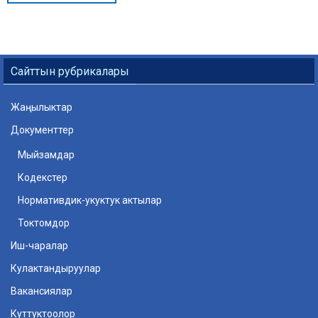
Сайттын рубрикалары
Жаңылыктар
Документтер
Мыйзамдар
Кодекстер
Нормативдик-укуктук актылар
Токтомдор
Иш-чаралар
Кулактандыруулар
Вакансиялар
Куттуктоолор