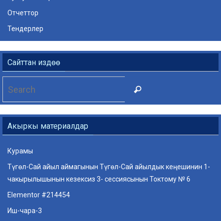
Отчеттор
Тендерлер
Сайттан издөө
Search
Search
for:
Акыркы материалдар
Курамы
Түгөл-Сай айыл аймагынын Түгөл-Сай айылдык кеңешинин 1-
чакырылышынын кезексиз 3- сессиясынын Токтому № 6
Elementor #214454
Иш-чара-3