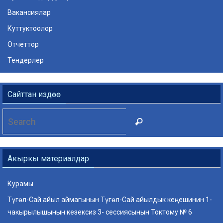
Вакансиялар
Куттуктоолор
Отчеттор
Тендерлер
Сайттан издөө
Search
Search
for:
Акыркы материалдар
Курамы
Түгөл-Сай айыл аймагынын Түгөл-Сай айылдык кеңешинин 1-
чакырылышынын кезексиз 3- сессиясынын Токтому № 6