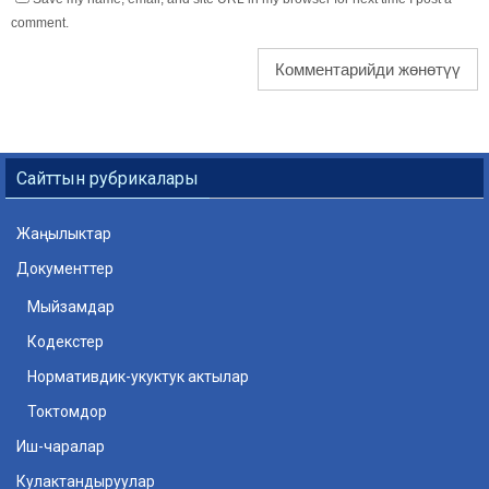
comment.
Сайттын рубрикалары
Жаңылыктар
Документтер
Мыйзамдар
Кодекстер
Нормативдик-укуктук актылар
Токтомдор
Иш-чаралар
Кулактандыруулар