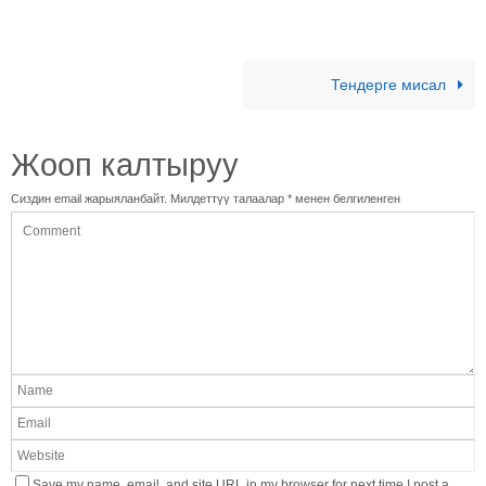
Тендерге мисал
Жооп калтыруу
Сиздин email жарыяланбайт.
Милдеттүү талаалар
*
менен белгиленген
Save my name, email, and site URL in my browser for next time I post a