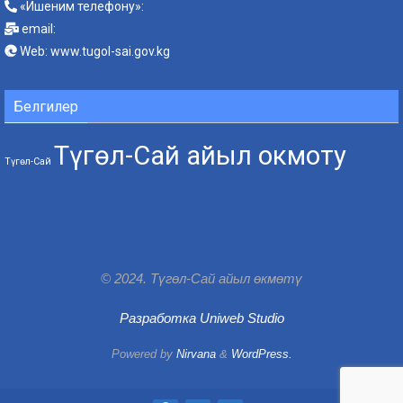
«Ишеним телефону»:
email:
Web:
www.tugol-sai.gov.kg
Белгилер
Түгөл-Сай айыл окмоту
Түгөл-Сай
© 2024. Түгөл-Сай айыл өкмөтү
Разработка Uniweb Studio
Powered by
Nirvana
&
WordPress.