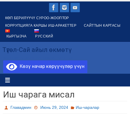
Skip
to
КӨП БЕРИЛҮҮЧҮ СУРОО-ЖООПТОР
content
КОРРУПЦИЯГА КАРШЫ ИШ-АРАКЕТТЕР
САЙТТЫН КАРТАСЫ
КЫРГЫЗЧА
РУССКИЙ
Түгөл-Сай айыл өкмөтү
Айыл окмоту айыльного аймака "Тугол-Сай"
Көзү начар көрүүчүлөр үчүн
Иш чарага мисал
Главадмин
Июнь 29, 2024
Иш-чаралар