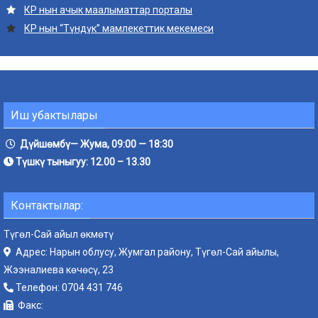
КР нын ачык маалыматтар порталы
КР нын “Түндүк” мамлекеттик мекемеси
Иш убактылары
Дүйшөмбү— Жума, 09:00 — 18:30
Түшкү тыныгуу: 12.00 – 13.30
Контактылар:
Түгөл-Сай айыл өкмөтү
Адрес: Нарын облусу, Жумгал району, Түгөл-Сай айылы,
Жээналиева көчөсү, 23
Телефон:
0704 431 746
Факс: