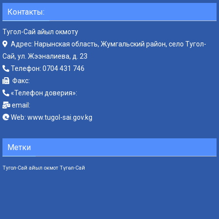
Контакты:
Тугол-Сай айыл окмоту
Адрес: Нарынская область, Жумгальский район, село Тугол-
Сай, ул. Жээналиева, д. 23
Телефон:
0704 431 746
Факс:
«Телефон доверия»:
email:
Web:
www.tugol-sai.gov.kg
Метки
Тугол-Сай айыл окмот
Түгөл-Сай