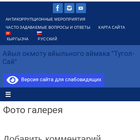
Перейти
к
АНТИКОРРУПЦИОННЫЕ МЕРОПРИЯТИЯ
содержимому
ЧАСТО ЗАДАВАЕМЫЕ ВОПРОСЫ И ОТВЕТЫ
КАРТА САЙТА
КЫРГЫЗЧА
РУССКИЙ
Айыл окмоту айыльного аймака "Тугол-
Сай"
Түгөл-Сай айыл өкмөтү
Версия сайта для слабовидящих
Фото галерея
Добавить комментарий