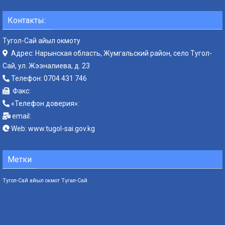
Контакты:
Тугол-Сай айыл окмоту
Адрес: Нарынская область, Жумгальский район, село Тугол-
Сай, ул. Жээналиева, д. 23
Телефон:
0704 431 746
Факс:
«Телефон доверия»:
email:
Web:
www.tugol-sai.gov.kg
Метки
Тугол-Сай айыл окмот
Түгөл-Сай