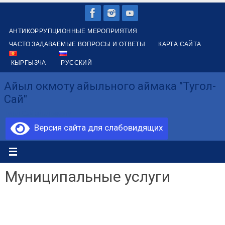
Перейти
к
АНТИКОРРУПЦИОННЫЕ МЕРОПРИЯТИЯ
содержимому
ЧАСТО ЗАДАВАЕМЫЕ ВОПРОСЫ И ОТВЕТЫ
КАРТА САЙТА
КЫРГЫЗЧА
РУССКИЙ
Айыл окмоту айыльного аймака "Тугол-
Сай"
Түгөл-Сай айыл өкмөтү
Версия сайта для слабовидящих
Муниципальные услуги